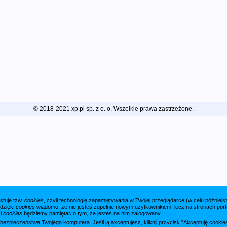
© 2018-2021 xp.pl sp. z o. o. Wszelkie prawa zastrzeżone.
stuje tzw.
cookies
, czyli technologię zapamiętywania w Twojej przeglądarce (w celu późnie
 dzięki
cookies
wiadomo, że nie jesteś zupełnie nowym użytkownikiem, lecz na stronach porta
ki
cookies
będziemy pamiętać o tym, że jesteś na nim zalogowany.
a bezpieczeństwa Twojego komputera. Jeśli ją akceptujesz, kliknij przycisk "Akceptuję cook