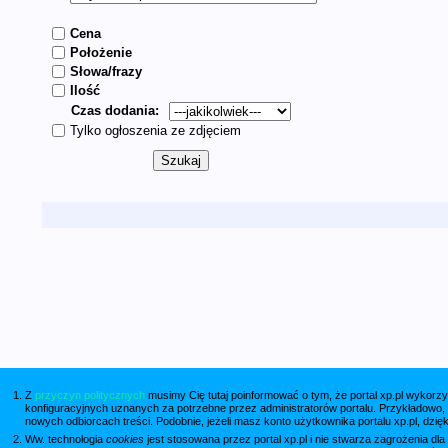
Cena
Położenie
Słowa/frazy
Ilość
Czas dodania:
Tylko ogłoszenia ze zdjęciem
Z
przyczyn politycznych
musimy Cię tutaj poinformować o tym, że portal xp.pl wykorzy
konfiguracyjnych uznanych za potrzebne przez administratorów portalu. Przykładowo,
nowych odbiorcach treści. Podobnie, jeżeli masz konto użytkownika portalu xp.pl, dzię
Ww. technologia
cookies
jest stosowana przez portal xp.pl i nie stwarza zagrożenia dl