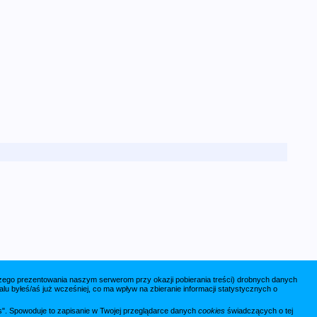
jszego prezentowania naszym serwerom przy okazji pobierania treści) drobnych danych
lu byłeś/aś już wcześniej, co ma wpływ na zbieranie informacji statystycznych o
ies". Spowoduje to zapisanie w Twojej przeglądarce danych
cookies
świadczących o tej