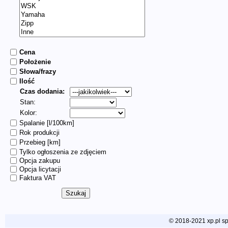
Cena
Położenie
Słowa/frazy
Ilość
Czas dodania:
Stan:
Kolor:
Spalanie [l/100km]
Rok produkcji
Przebieg [km]
Tylko ogłoszenia ze zdjęciem
Opcja zakupu
Opcja licytacji
Faktura VAT
© 2018-2021 xp.pl sp