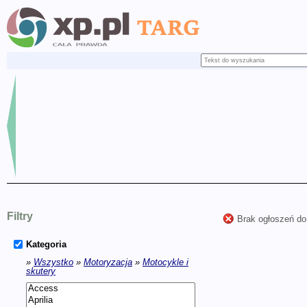
Filtry
Brak ogłoszeń do
Kategoria
»
Wszystko
»
Motoryzacja
»
Motocykle i
skutery