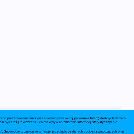
jszego prezentowania naszym serwerom przy okazji pobierania treści) drobnych danych
lu byłeś/aś już wcześniej, co ma wpływ na zbieranie informacji statystycznych o
ies". Spowoduje to zapisanie w Twojej przeglądarce danych
cookies
świadczących o tej