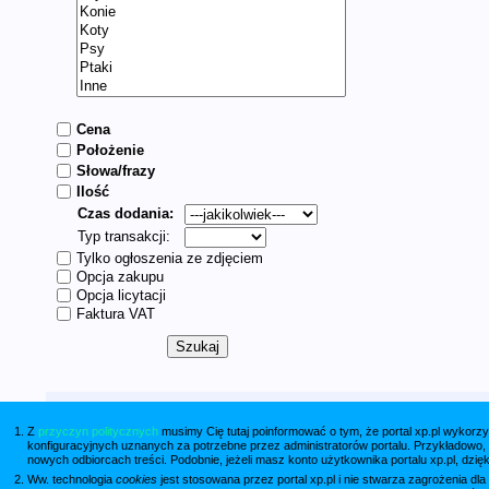
Cena
Położenie
Słowa/frazy
Ilość
Czas dodania:
Typ transakcji:
Tylko ogłoszenia ze zdjęciem
Opcja zakupu
Opcja licytacji
Faktura VAT
Z
przyczyn politycznych
musimy Cię tutaj poinformować o tym, że portal xp.pl wykorzy
konfiguracyjnych uznanych za potrzebne przez administratorów portalu. Przykładowo,
nowych odbiorcach treści. Podobnie, jeżeli masz konto użytkownika portalu xp.pl, dzię
Ww. technologia
cookies
jest stosowana przez portal xp.pl i nie stwarza zagrożenia dl