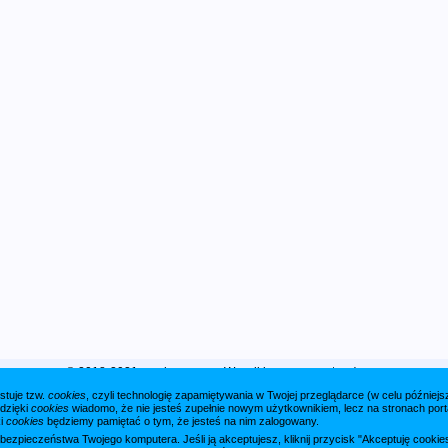
© 2018-2021 xp.pl sp. z o. o. Wszelkie prawa zastrzeżone.
stuje tzw.
cookies
, czyli technologię zapamiętywania w Twojej przeglądarce (w celu późnie
 dzięki
cookies
wiadomo, że nie jesteś zupełnie nowym użytkownikiem, lecz na stronach porta
ki
cookies
będziemy pamiętać o tym, że jesteś na nim zalogowany.
a bezpieczeństwa Twojego komputera. Jeśli ją akceptujesz, kliknij przycisk "Akceptuję cook